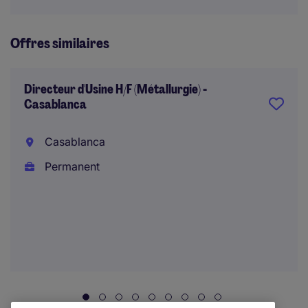
Offres similaires
Directeur d'Usine H/F (Métallurgie) -
Casablanca
Casablanca
Permanent