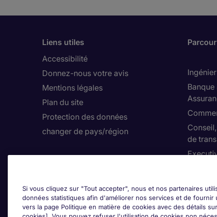
Liens utiles
Parcouri
Accessibilité
Ingénier
Donnez-nous votre avis
Banque 
Mentions légales
Assuran
Plan du site
Commerc
Protection des données
Conseil
changer de pays/région
de trans
Executi
Espace employeurs
Finance
Soumettre une offre
Hygiène
Si vous cliquez sur "Tout accepter", nous et nos partenaires util
(HSE)
données statistiques afin d'améliorer nos services et de fournir 
vers la page Politique en matière de cookies avec des détails sur
cookies]. Vous pouvez refuser l'utilisation de cookies non néces