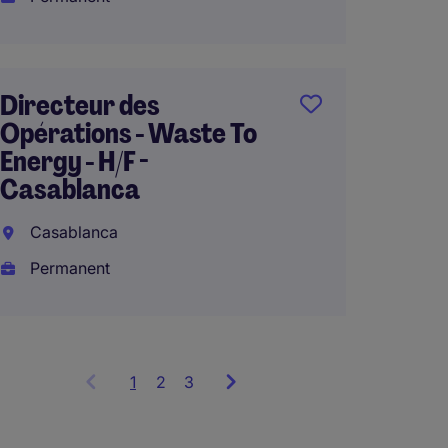
Plant 
Salé o
Directeur des
(Autom
Opérations - Waste To
Maroc
Energy - H/F -
Casablanca
Perma
Casablanca
Permanent
1
Showing
2
3
items
1