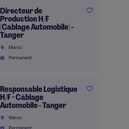
Directeur de
Direct
Production H/F
Tunisie
(Cablage Automobile) -
Souss
Tanger
Perma
Maroc
Permanent
Direct
(Projet
Responsable Logistique
Dessal
H/F - Câblage
Casab
Automobile - Tanger
Perma
Maroc
Permanent