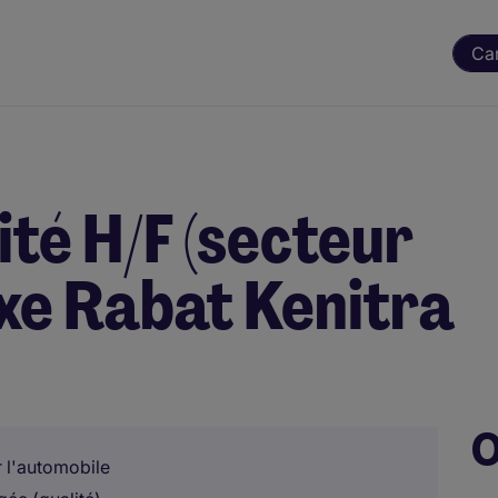
Ca
té H/F (secteur
Axe Rabat Kenitra
O
 l'automobile