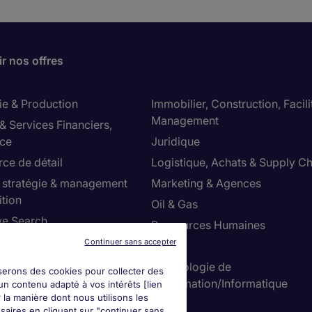
r nos offres
ie & Production
Immobilier, Construction, Facili
Management
& Services Financiers,
ce
Juridique
e de détail
Logistique, Achats & Supply Ch
, stratégie & management
Marketing & Agences
ition
Oil & Gas
ve Search
Ressources Humaines
 & Comptabilité
Continuer sans accepter
Santé
, Sécurité, Environnement
Technologie de
iserons des cookies pour collecter des
l'information/Informatique
un contenu adapté à vos intérêts [lien
 la manière dont nous utilisons les
Ventes
saires en cliquant sur "continuer sans