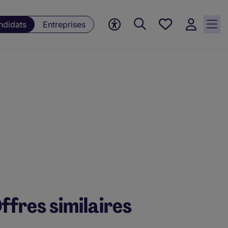
Mes
ndidats
Entreprises
offres, 0
currently
saved
jobs
ffres similaires