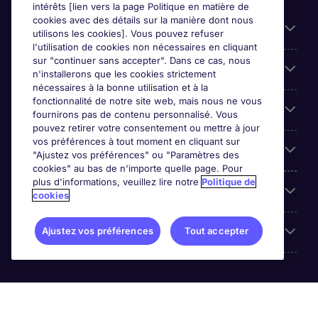
intérêts [lien vers la page Politique en matière de
cookies avec des détails sur la manière dont nous
Liens utiles
utilisons les cookies]. Vous pouvez refuser
l'utilisation de cookies non nécessaires en cliquant
sur "continuer sans accepter". Dans ce cas, nous
Espace employeurs
n'installerons que les cookies strictement
nécessaires à la bonne utilisation et à la
fonctionnalité de notre site web, mais nous ne vous
Parcourir nos offres
fournirons pas de contenu personnalisé. Vous
pouvez retirer votre consentement ou mettre à jour
vos préférences à tout moment en cliquant sur
Qui sommes-nous?
"Ajustez vos préférences" ou "Paramètres des
cookies" au bas de n'importe quelle page. Pour
plus d'informations, veuillez lire notre
Politique de
Reviews
cookies
Accreditations
Ajustez vos préférences
Tout accepter
Michael Page International (SA) (Pty.) Limited is part of