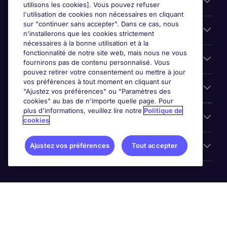
Liens utiles
utilisons les cookies]. Vous pouvez refuser
l'utilisation de cookies non nécessaires en cliquant
sur "continuer sans accepter". Dans ce cas, nous
Espace employeurs
n'installerons que les cookies strictement
nécessaires à la bonne utilisation et à la
fonctionnalité de notre site web, mais nous ne vous
Parcourir nos offres
fournirons pas de contenu personnalisé. Vous
pouvez retirer votre consentement ou mettre à jour
vos préférences à tout moment en cliquant sur
Qui sommes-nous?
"Ajustez vos préférences" ou "Paramètres des
cookies" au bas de n'importe quelle page. Pour
plus d'informations, veuillez lire notre
Politique de
Reviews
cookies
Accreditations
Ajustez vos préférences
Tout accepter
Michael Page International (SA) (Pty.) Limited is part of
Michael Page. Registration No.[2005/034938/07].
Registered Office: 5th Floor, The Forum, 2 Maude Street,