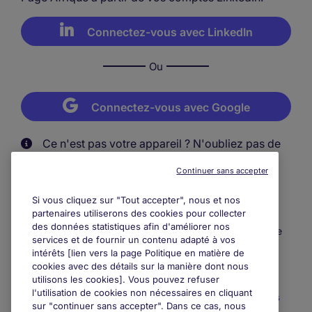
Connectez-vous avec LinkedIn
Ou
Connectez-vous avec Google
Ce n'est pas votre appareil ? N'oubliez pas de
vous déconnecter après votre session.
Continuer sans accepter
Si vous cliquez sur "Tout accepter", nous et nos
partenaires utiliserons des cookies pour collecter
des données statistiques afin d'améliorer nos
En vous créant un compte, vous acceptez de recevoir de
services et de fournir un contenu adapté à vos
notre part des informations relatives aux dernières offres
intérêts [lien vers la page Politique en matière de
d’emploi disponibles, aux études de rémunération, aux
cookies avec des détails sur la manière dont nous
conseils de carrière, aux tendances de marché et aux
utilisons les cookies]. Vous pouvez refuser
événements que nous organisons. En vous inscrivant à
l'utilisation de cookies non nécessaires en cliquant
Michael Page, vous acceptez nos
Conditions générales
sur "continuer sans accepter". Dans ce cas, nous
d'utilisation & Protection des données personnelles
et