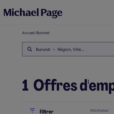
Accueil
/
Burundi
Breadcrumb
Burundi
Région, Ville...
1
Offres d'emp
Close
Close
Réinitialiser
Filtrer