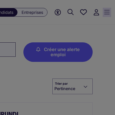
Mes
ndidats
Entreprises
offres, 0
currently
saved
jobs
Créer une alerte
emploi
Trier par
Pertinence
BURUNDI