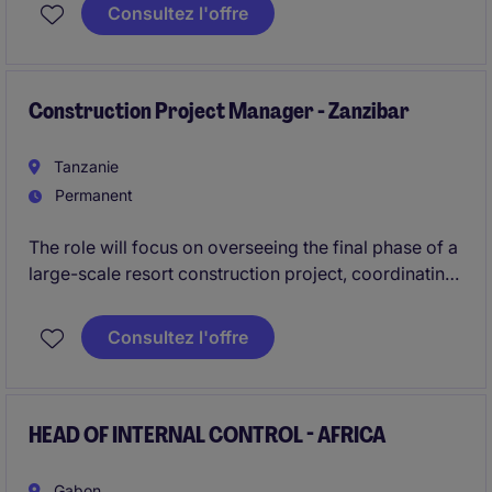
développer les opérations locales. L'objectif est
Consultez l'offre
d'assurer la performance stratégique, financière et
opérationnelle de la filiale, dans le respect des
orientations du Groupe et des standards de
gouvernance.
Construction Project Manager - Zanzibar
Tanzanie
Permanent
The role will focus on overseeing the final phase of a
large-scale resort construction project, coordinating
on-site activities, managing contractors, and
ensuring successful project delivery. This position
Consultez l'offre
offers significant international exposure within a fast-
growing hospitality environment.
HEAD OF INTERNAL CONTROL - AFRICA
Gabon