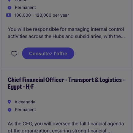
Permanent
100,000 - 120,000 per year
You will be responsible for managing internal control
activities across the Hubs and subsidiaries, with the
aim of identifying and assessing risks associated
with internal control , particularly those related to
Consultez l'offre
regulations and statutory requirements.
You will also be required to conduct regular and
comprehensive assessments and testing in
Chief Financial Officer - Transport & Logistics -
Egypt - H/F
accordance with approved internal control review
plans.
Alexandria
Permanent
As the CFO, you will oversee the full financial agenda
of the organization, ensuring strong financial