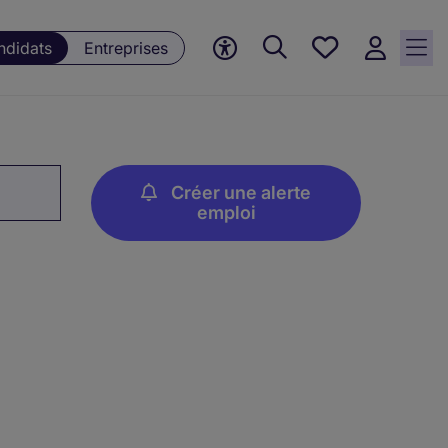
Mes
ndidats
Entreprises
offres, 0
currently
saved
jobs
Créer une alerte
emploi