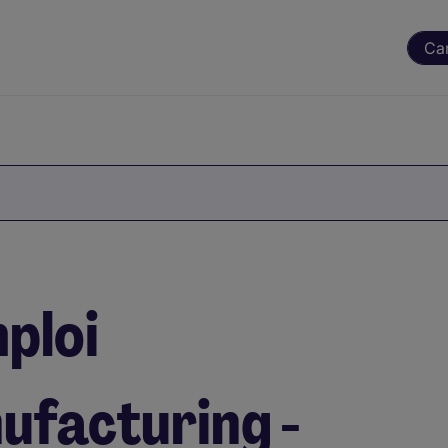
Ca
ploi
ufacturing -