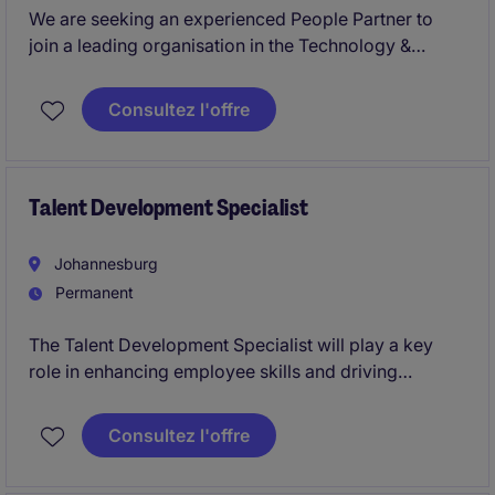
We are seeking an experienced People Partner to
join a leading organisation in the Technology &
Telecoms sector. This role requires expertise in
human resources to support and drive people
Consultez l'offre
strategies that align with business objectives.
Talent Development Specialist
Johannesburg
Permanent
The Talent Development Specialist will play a key
role in enhancing employee skills and driving
organisational growth within the fast-paced
Chemical Manufacturing industry. This role focuses
Consultez l'offre
on developing and implementing effective talent
management strategies that align with the company's