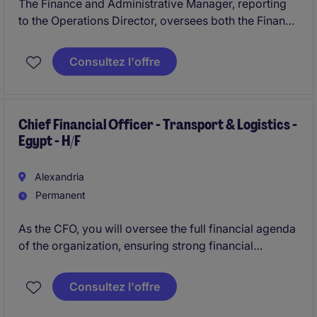
The Finance and Administrative Manager, reporting
to the Operations Director, oversees both the Finance
and Administration functions.The role is responsible
for financial accounting, accounts payable and
Consultez l'offre
receivable, cash flow, budgeting, payroll, and audit
and tax compliance across all entities, while also
managing office and facilities administration,
procurement, asset management, document control,
Chief Financial Officer - Transport & Logistics -
Egypt - H/F
and travel coordination.
Alexandria
Permanent
As the CFO, you will oversee the full financial agenda
of the organization, ensuring strong financial
governance while supporting operational
performance and long-term strategic planning.
Consultez l'offre