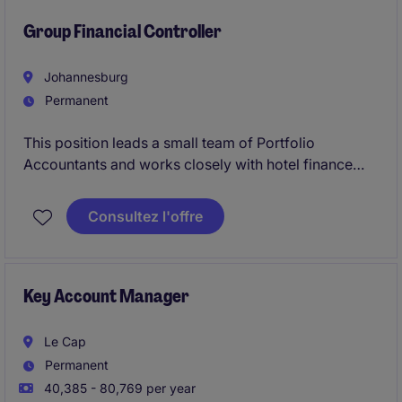
overall objectives. The role is based in Johannesburg
Group Financial Controller
Johannesburg
Permanent
This position leads a small team of Portfolio
Accountants and works closely with hotel finance
teams, external advisors, and internal stakeholders to
ensure accurate reporting, strong financial controls,
Consultez l'offre
and full compliance with statutory and regulatory
requirements.
Key Account Manager
Le Cap
Permanent
40,385 - 80,769 per year