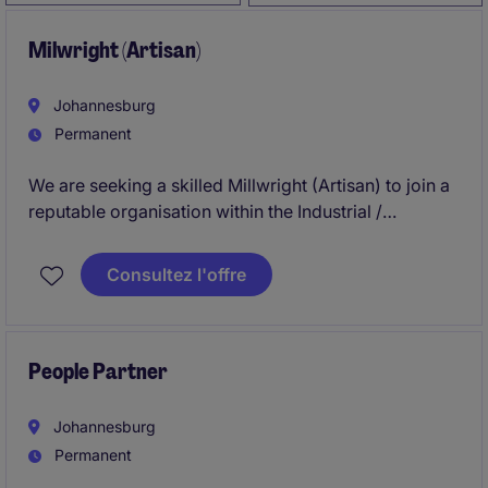
Milwright (Artisan)
Johannesburg
Permanent
We are seeking a skilled Millwright (Artisan) to join a
reputable organisation within the Industrial /
Manufacturing sector. This permanent role offers an
excellent opportunity to work in the Engineering &
Consultez l'offre
Manufacturing department, focusing on machinery
maintenance and repairs.
People Partner
Johannesburg
Permanent