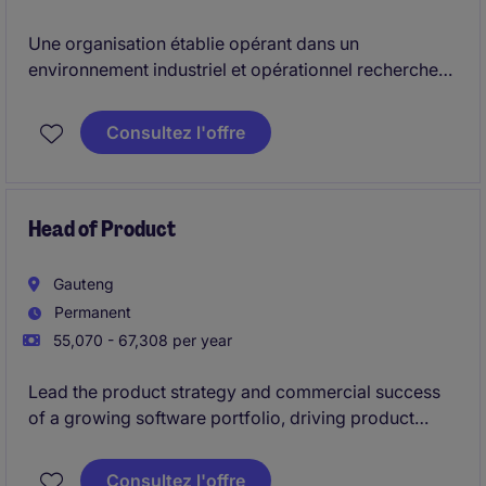
Une organisation établie opérant dans un
environnement industriel et opérationnel recherche
un Directeur Administratif et Financier expérimenté
pour diriger et piloter sa fonction Finance.
Consultez l'offre
Le poste est responsable de la gouvernance
financière, du pilotage des risques, des contrôles
internes et de la qualité des reportings financiers,
Head of Product
tout en agissant comme partenaire stratégique de la
Direction Générale.
Gauteng
Permanent
55,070 - 67,308 per year
Lead the product strategy and commercial success
of a growing software portfolio, driving product
innovation, profitability, and go-to-market execution
across African markets.
Consultez l'offre