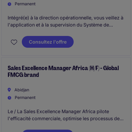
Permanent
Intégré(e) à la direction opérationnelle, vous veillez à
l'application et à la supervision du Système de
Gestion de la Sécurité des Procédés. Cette fonction
englobe plusieurs tâches majeures, couvrant entre
Consultez l'offre
autres : la conception des procédés, la classification
des zones à risque, la mise en oeuvre des systèmes
de sécurité instrumentés, la gestion des
modifications, l'évaluation des risques et l'analyse
Sales Excellence Manager Africa (H/F) - Global
FMCG brand
des incidents.
Abidjan
Permanent
Le / La Sales Excellence Manager Africa pilote
l'efficacité commerciale, optimise les processus de
vente et garantit une exécution irréprochable sur le