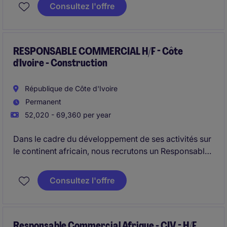
terrain. Véritable chef d'orchestre, il/elle coordonne
Consultez l'offre
les équipes internes et les partenaires externes pour
transformer la stratégie commerciale en résultats
concrets. Le poste joue un rôle clé dans la
performance, la rentabilité et la satisfaction client.
RESPONSABLE COMMERCIAL H/F - Côte
d'Ivoire - Construction
République de Côte d'Ivoire
Permanent
52,020 - 69,360 per year
Dans le cadre du développement de ses activités sur
le continent africain, nous recrutons un Responsable
Commercial Afrique H/F. Vous aurez pour mission de
sécuriser les projets en cours et de structurer le
Consultez l'offre
développement en Afrique de l'Ouest et centrale.
Responsable Commercial Afrique - CIV - H/F