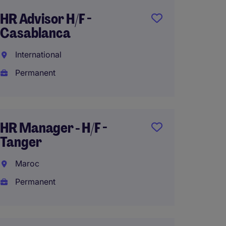
HR Advisor H/F -
DRH (H
Casablanca
Nouak
International
Perma
Permanent
Direct
HR Manager - H/F -
Resso
Tanger
(H/F) 
Maroc
Républ
Permanent
Perma