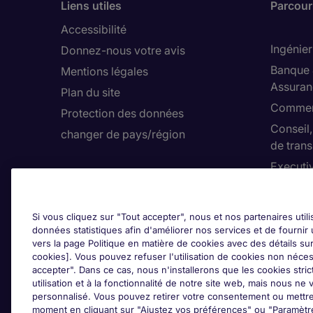
Liens utiles
Parcouri
Accessibilité
Ingénier
Donnez-nous votre avis
Banque 
Mentions légales
Assuran
Plan du site
Commerc
Protection des données
Conseil
changer de pays/région
de trans
Executi
Espace employeurs
Finance
Soumettre une offre
Hygiène
Si vous cliquez sur "Tout accepter", nous et nos partenaires util
(HSE)
données statistiques afin d'améliorer nos services et de fournir 
vers la page Politique en matière de cookies avec des détails sur
cookies]. Vous pouvez refuser l'utilisation de cookies non néces
accepter". Dans ce cas, nous n'installerons que les cookies str
utilisation et à la fonctionnalité de notre site web, mais nous n
Qui so
personnalisé. Vous pouvez retirer votre consentement ou mettre
moment en cliquant sur "Ajustez vos préférences" ou "Paramètr
Investis