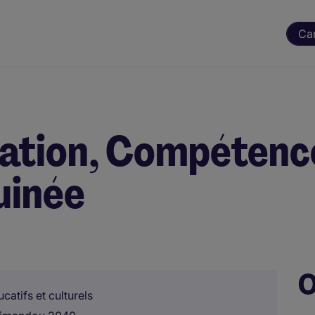
Ca
cation, Compétenc
uinée
O
atifs et culturels