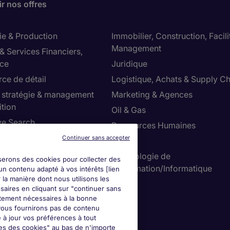
r nos offres
ie & Production
Immobilier, Construction, Facili
Management
& Services Financiers,
ce
Juridique
e de détail
Logistique, Achats & Supply Ch
, stratégie & management
Marketing & Agences
ition
Oil & Gas
ve Search
Ressources Humaines
 & Comptabilité
Continuer sans accepter
Santé
, Sécurité, Environnement
Technologie de
iserons des cookies pour collecter des
l'information/Informatique
un contenu adapté à vos intérêts [lien
 la manière dont nous utilisons les
Ventes
saires en cliquant sur "continuer sans
ictement nécessaires à la bonne
e vous fournirons pas de contenu
mmes-nous?
 à jour vos préférences à tout
es des cookies" au bas de n'importe
seurs