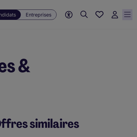
Mes
ndidats
Entreprises
offres, 0
currently
saved
jobs
es &
ffres similaires