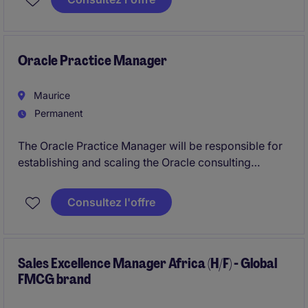
This role integrates sales leadership, marketing
execution, and market intelligence, ensuring the
company maintains a strong competitive position in
Oracle Practice Manager
Mauritius.
Maurice
Permanent
The Oracle Practice Manager will be responsible for
establishing and scaling the Oracle consulting
practice, with full ownership across strategy, sales
growth, delivery leadership, and team development.
Consultez l'offre
The role requires a senior leader who can build a
sustainable Oracle business while delivering
enterprise‑grade solutions to clients.
Sales Excellence Manager Africa (H/F) - Global
FMCG brand