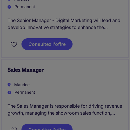
Permanent
The Senior Manager - Digital Marketing will lead and
develop innovative strategies to enhance the
company's online presence and customer
engagement in the Technology industry. This role
Consultez l'offre
requires expertise in digital marketing to drive
impactful campaigns and business growth.
Sales Manager
Maurice
Permanent
The Sales Manager is responsible for driving revenue
growth, managing the showroom sales function,
leading Brand Ambassadors, and overseeing the
planning and execution of marketing initiatives.
Consultez l'offre