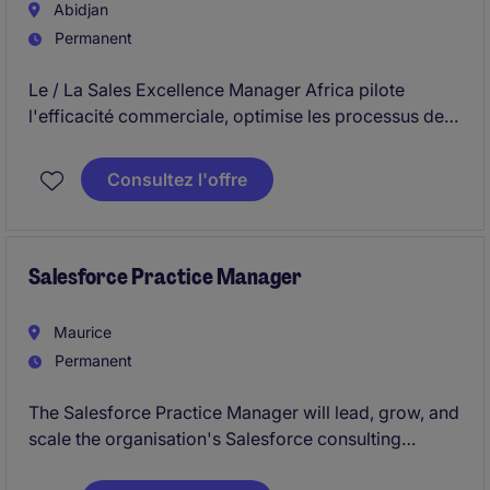
Abidjan
Permanent
Le / La Sales Excellence Manager Africa pilote
l'efficacité commerciale, optimise les processus de
vente et garantit une exécution irréprochable sur le
terrain. Véritable chef d'orchestre, il/elle coordonne
Consultez l'offre
les équipes internes et les partenaires externes pour
transformer la stratégie commerciale en résultats
concrets. Le poste joue un rôle clé dans la
performance, la rentabilité et la satisfaction client.
Salesforce Practice Manager
Maurice
Permanent
The Salesforce Practice Manager will lead, grow, and
scale the organisation's Salesforce consulting
practice, owning strategy, business development,