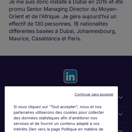
Je me suis donc installé à Dubai en 2015 et été
promu Senior Managing Director du Moyen-
Orient et de l'Afrique. Je gère aujourd’hui un
effectif de 130 personnes, 18 nationalités
différentes basées à Dubai, Johannesbourg,
Maurice, Casablanca et Paris.
Continuer sans accepter
Liens utiles
Si vous cliquez sur "Tout accepter", nous et nos
partenaires utiliserons des cookies pour collecter
Espace employeurs
des données statistiques afin d'améliorer nos
services et de fournir un contenu adapté à vos
intérêts [lien vers la page Politique en matière de
Parcourir nos offres