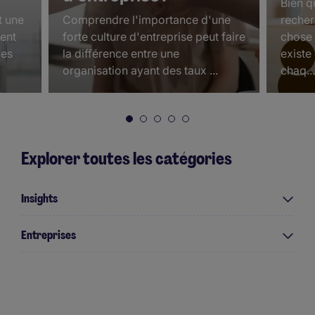
Bien q
t une
Comprendre l'importance d'une
recher
dent
forte culture d'entreprise peut faire
chose 
les
la différence entre une
existe
organisation ayant des taux ...
chaq...
Explorer toutes les catégories
Insights
Entreprises