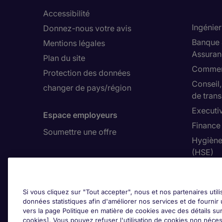
Accessibilité
Ingénier
Donnez-nous votre avis
Banque 
Mentions légales
Assuran
Plan du site
Commerc
Protection des données
Conseil
changer de pays/région
de trans
Executi
Espace employeurs
Finance
Soumettre une offre
Hygiène
(HSE)
Si vous cliquez sur "Tout accepter", nous et nos partenaires util
Qui so
données statistiques afin d'améliorer nos services et de fournir 
vers la page Politique en matière de cookies avec des détails sur
Investis
cookies]. Vous pouvez refuser l'utilisation de cookies non néces