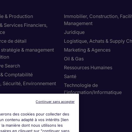
ie & Production
Immobilier, Construction, Facili
Management
& Services Financiers,
ce
Juridique
e de détail
Logistique, Achats & Supply Ch
, stratégie & management
Marketing & Agences
ition
Oil & Gas
ve Search
Ressources Humaines
 & Comptabilité
Santé
, Sécurité, Environnement
Technologie de
l'information/Informatique
Ventes
Continuer sans accepter
iserons des cookies pour collecter des
mmes-nous?
un contenu adapté à vos intérêts [lien
 la manière dont nous utilisons les
seurs
saires en cliquant sur "continuer sans