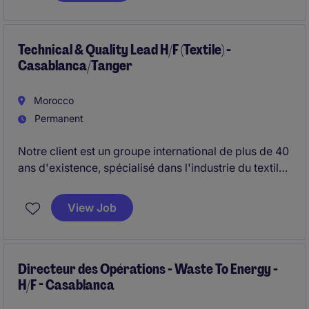
Dans le cadre du renforcement de son organisation
commerciale, il recrute un(e) Directeur Commercial
Technical & Quality Lead H/F (Textile) -
Casablanca/Tanger
basé à Casablanca.
Morocco
Permanent
Notre client est un groupe international de plus de 40
ans d'existence, spécialisé dans l'industrie du textile
et partenaire de grandes marques de distribution et
de retail à l'échelle mondiale. Il propose des
View Job
solutions complètes (end-to-end) à ses clients à
travers le globe.
Nous recrutons aujourd'hui un(e) Quality & Technical
Directeur des Opérations - Waste To Energy -
H/F - Casablanca
Manager (H/F) pour un poste basé à Casablanca ou
Tanger.