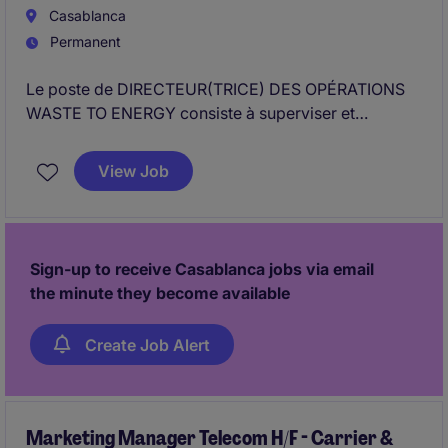
Casablanca
Permanent
Le poste de DIRECTEUR(TRICE) DES OPÉRATIONS
WASTE TO ENERGY consiste à superviser et
optimiser les activités opérationnelles liées à la
transformation des déchets en énergie. Vous serez
View Job
chargé(e) de garantir l'efficacité des processus tout
en respectant les normes de l'industrie de l'énergie
ET DES RESSOURCES NATURELLES.
Sign-up to receive Casablanca jobs via email
the minute they become available
Create Job Alert
Marketing Manager Telecom H/F - Carrier &