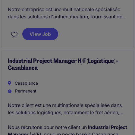
Notre entreprise est une multinationale spécialisée
dans les solutions d'authentification, fournissant des
technologies innovantes aux gouvernements, aux
institutions bancaires et aux entreprises
View Job
commerciales.
Nous recrutons aujourd'hui un(e) Logistics
Coordinator pour un poste basé à Casablanca ou à
Industrial Project Manager H/F (Logistique) -
Casablanca
Rabat.
Casablanca
Permanent
Notre client est une multinationale spécialisée dans
les solutions logistiques, notamment le fret aérien,
maritime et routier. Elle propose des services de
transport standardisés ainsi que des solutions de
Nous recrutons pour notre client un
Industrial Project
bout en bout.
Manager
(H/F), pour un poste basé à Casablanca.