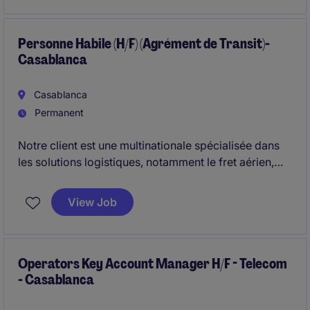
internationales dans le développement de produits
différenciants, au cœur des tendances de
consommation.
Personne Habile (H/F) (Agrément de Transit)-
Casablanca
Casablanca
Permanent
Notre client est une multinationale spécialisée dans
les solutions logistiques, notamment le fret aérien,
maritime et routier. Elle propose des services de
transport standardisés ainsi que des solutions de
View Job
bout en bout.
Nous recrutons pour notre client un(e)
Personne
Habile (Responsable des Opérations Douanières)
Operators Key Account Manager H/F - Telecom
- Casablanca
(H/F), titulaire d'un Agrément de Transit, pour un
poste basé à Casablanca.