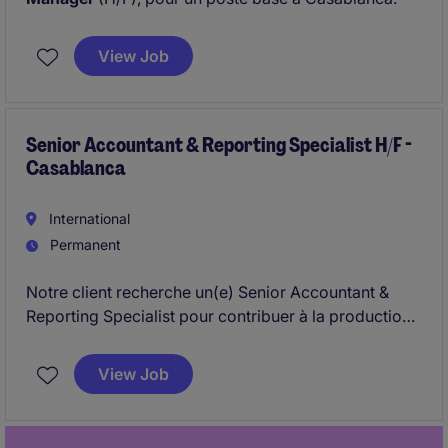
View Job
Senior Accountant & Reporting Specialist H/F -
Casablanca
International
Permanent
Notre client recherche un(e) Senior Accountant &
Reporting Specialist pour contribuer à la production
des reportings comptables, fiscaux et
réglementaires, tout en participant aux clôtures
View Job
financières et aux projets d'amélioration des
processus. Le poste offre une forte interaction avec
des équipes internationales et de nombreuses parties