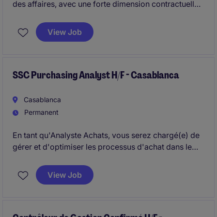
des affaires, avec une forte dimension contractuelle
et immobilière. Rattaché(e) au Directeur Juridique,
il/elle intervient en support stratégique et
View Job
opérationnel sur l'ensemble des problématiques
juridiques de la société.
SSC Purchasing Analyst H/F - Casablanca
Casablanca
Permanent
En tant qu'Analyste Achats, vous serez chargé(e) de
gérer et d'optimiser les processus d'achat dans le
secteur industriel et manufacturier. Votre rôle inclut
l'analyse des données et la collaboration avec les
View Job
équipes internes pour garantir l'efficacité des
opérations d'approvisionnement.