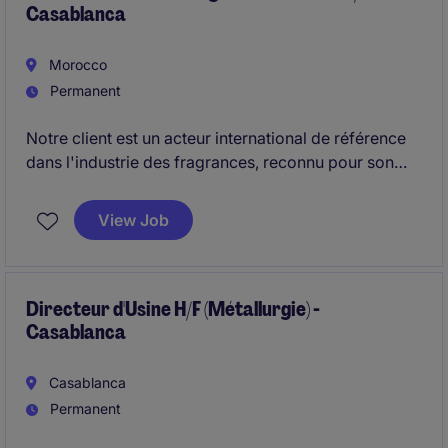
Casablanca
Aftermarket (IAM & OES), un axe de croissance
prioritaire. Le poste est basé à Casablana.
Morocco
Permanent
Notre client est un acteur international de référence
dans l'industrie des fragrances, reconnu pour son
expertise, son innovation et la qualité de ses
solutions. Dans le cadre de son développement en
View Job
Afrique du Nord et de l'Ouest, il recrute un(e) Lab
Team Leader basé(e) à Casablanca.
Directeur d'Usine H/F (Métallurgie) -
Casablanca
Casablanca
Permanent