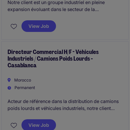
Notre client est un groupe industriel en pleine
expansion évoluant dans le secteur de la
transformation des métaux non ferreux.Dans le cadre
d'une phase stratégique de structuration et de
View Job
développement, nous recrutons pour son compte
un(e)
Directeur d'Usine (H/F)
pour un poste basé à
Casablanca.
Directeur Commercial H/F - Véhicules
Industriels / Camions Poids Lourds -
Casablanca
Morocco
Permanent
Acteur de référence dans la distribution de camions
poids lourds et véhicules industriels, notre client
représente au Maroc des marques internationales
reconnues, couvrant des solutions adaptées aux
View Job
besoins du transport, du BTP et de la logistique.