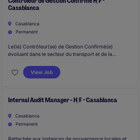
Contrôleur de Gestion Confirmé H/F -
Casablanca
Casablanca
Permanent
Le(la) Contrôleur(se) de Gestion Confirmé(e)
évoluant dans le secteur du transport et de la
distribution aura pour mission de piloter et
d'optimiser les performances financières de
View Job
l'entreprise afin de soutenir sa croissance durable.
Basé(e) à Casablanca, ce poste requiert une
expertise confirmée en comptabilité, finance et
contrôle de gestion
Internal Audit Manager - H/F - Casablanca
Casablanca
Permanent
Rattachée aux instances de gouvernance locales et