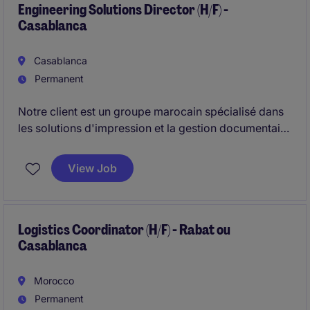
Engineering Solutions Director (H/F) -
Casablanca
Casablanca
Permanent
Notre client est un groupe marocain spécialisé dans
les solutions d'impression et la gestion documentaire
(bureautique, graphique, technique et éditique),
opérant au Maroc depuis plus de 70 ans.
View Job
Nous recrutons aujourd'hui pour son compte un(e)
Engineering Solutions Director (H/F), pour un poste
basé à Casablanca.
Logistics Coordinator (H/F) - Rabat ou
Casablanca
Morocco
Permanent