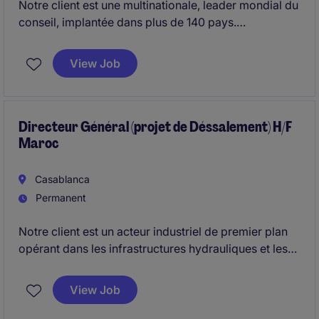
Notre client est une multinationale, leader mondial du
conseil, implantée dans plus de 140 pays.
Dans le cadre de son développement, nous
View Job
recherchons un(e) Manager Transformation Digitale
Supply Chain (H/F) pour un poste basé à
Casablanca.
Directeur Général (projet de Déssalement) H/F
Maroc
Casablanca
Permanent
Notre client est un acteur industriel de premier plan
opérant dans les infrastructures hydrauliques et les
services liés à la gestion durable des ressources en
eau. Dans le cadre du développement de ses
View Job
activités et de la mise en œuvre d'ambitieux projets
de dessalement à l'échelle nationale, il recherche un