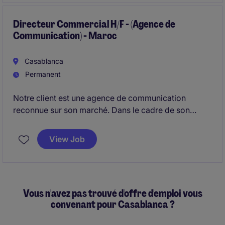
Directeur Dessalement pour piloter l'exploitation, la
performance et le développement de ses
Directeur Commercial H/F - (Agence de
Communication) - Maroc
installations stratégiques au Maroc.
Casablanca
Permanent
Notre client est une agence de communication
reconnue sur son marché. Dans le cadre de son
développement, elle recrute un profil senior afin de
renforcer sa dynamique commerciale.
View Job
Vous n'avez pas trouvé d'offre d'emploi vous
convenant pour Casablanca ?