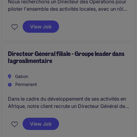
Nous recherchons un Directeur des Opérations pour
piloter l'ensemble des activités locales, avec un rôle
à la fois stratégique et très opérationnel, incluant la
pleine responsabilité du P&L.
View Job
Directeur Général filiale - Groupe leader dans
l'agroalimentaire
Gabon
Permanent
Dans le cadre du développement de ses activités en
Afrique, notre client recrute un Directeur Général de
sa filiale Gabonaise chargé de diriger et de
développer les opérations locales. L'objectif est
View Job
d'assurer la performance stratégique, financière et
opérationnelle de la filiale, dans le respect des