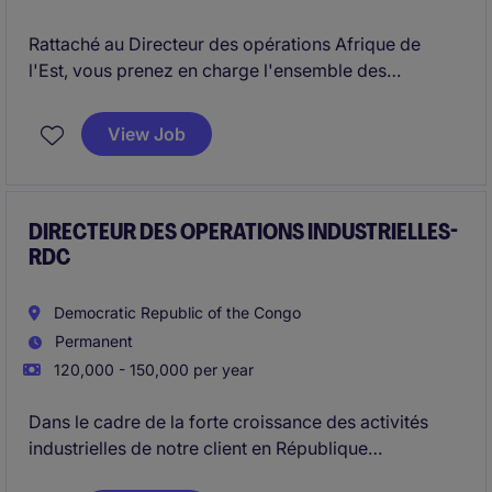
Rattaché au Directeur des opérations Afrique de
l'Est, vous prenez en charge l'ensemble des
opérations du site industriel en supervisant les
aspects commerciaux, administratifs, financiers,
View Job
logistiques ainsi que les relations avec les autorités
publiques.
DIRECTEUR DES OPERATIONS INDUSTRIELLES-
RDC
Democratic Republic of the Congo
Permanent
120,000 - 150,000 per year
Dans le cadre de la forte croissance des activités
industrielles de notre client en République
Démocratique du Congo, le Directeur des opérations