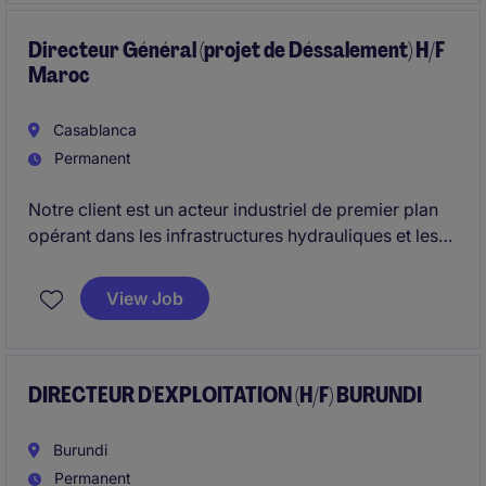
orientations du Groupe et des standards de
gouvernance.
Directeur Général (projet de Déssalement) H/F
Maroc
Casablanca
Permanent
Notre client est un acteur industriel de premier plan
opérant dans les infrastructures hydrauliques et les
services liés à la gestion durable des ressources en
eau. Dans le cadre du développement de ses
View Job
activités et de la mise en œuvre d'ambitieux projets
de dessalement à l'échelle nationale, il recherche un
Directeur Dessalement pour piloter l'exploitation, la
performance et le développement de ses
DIRECTEUR D'EXPLOITATION (H/F) BURUNDI
installations stratégiques au Maroc.
Burundi
Permanent