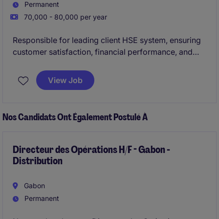
Permanent
70,000 - 80,000 per year
Responsible for leading client HSE system, ensuring
customer satisfaction, financial performance, and
compliance with Environmental, Health, and Safety
(EHS) standards. This role drives continuous
View Job
improvement, defect reduction, and elevate overall
company performance.
Nos Candidats Ont Également Postulé À
Directeur des Opérations H/F - Gabon -
Distribution
Gabon
Permanent