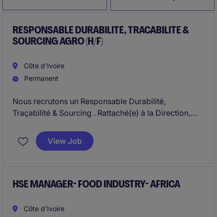
RESPONSABLE DURABILITE, TRACABILITE &
SOURCING AGRO (H/F)
Côte d'Ivoire
Permanent
Nous recrutons un Responsable Durabilité,
Traçabilité & Sourcing . Rattaché(e) à la Direction,
vous pilotez la stratégie opérationnelle de durabilité,
de traçabilité et de conformité réglementaire sur
View Job
l'ensemble de la chaîne d'approvisionnement .Vous
jouez un rôle clé dans la structuration des processus,
la sécurisation des approvisionnements pour
répondre aux exigences des clients, des
HSE MANAGER- FOOD INDUSTRY- AFRICA
investisseurs et réglmentations.
Côte d'Ivoire