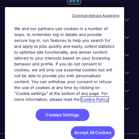
Continue without Accepting
Useful information
We and our partners use cookies in a number of
ways: to remember log-in details and provide
For employers
secure log-in, run features to help you search for
and apply to jobs quickly and easily, collect statistics
to optimise site functionality, and deliver content
Looking for a job in
tailored to your interests based on your browsing
behavior and profile. If you do not consent to
cookies, we will only use essential cookies but will
About us
not be able to provide you with personalised
content. You can withdraw your consent or refuse
the use of cookies at any time by clicking on
Reviews
"Cookie settings" at the bottom of any page. For
more information, please read the
Cookie Policy
Accreditations
Cookies Settings
Accept All Cookies