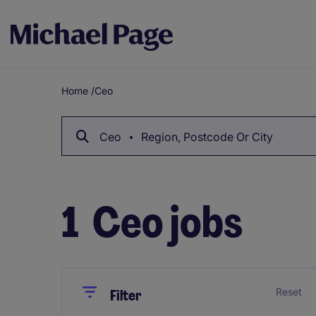
Home
/
Ceo
Breadcrumb
Ceo
Region, Postcode Or City
1
Ceo jobs
Close
Close
Reset
Filter