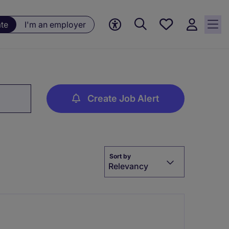
Saved
ate
I'm an employer
jobs, 0
currently
saved
jobs
Create Job Alert
Sort by
Relevancy