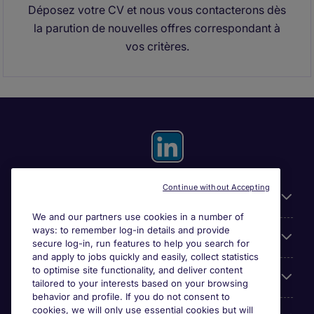
Déposez votre CV et nous vous contacterons dès
la parution de nouvelles offres correspondant à
vos critères.
Continue without Accepting
Useful information
We and our partners use cookies in a number of
ways: to remember log-in details and provide
For employers
secure log-in, run features to help you search for
and apply to jobs quickly and easily, collect statistics
to optimise site functionality, and deliver content
Looking for a job in
tailored to your interests based on your browsing
behavior and profile. If you do not consent to
cookies, we will only use essential cookies but will