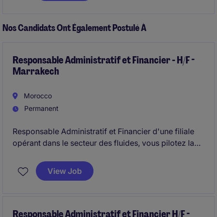
Nos Candidats Ont Également Postulé À
Responsable Administratif et Financier - H/F -
Marrakech
Morocco
Permanent
Responsable Administratif et Financier d'une filiale
opérant dans le secteur des fluides, vous pilotez la
performance financière, la fiabilité des comptes et le
reporting à destination du Groupe. Vous encadrez les
View Job
équipes finance et agissez en business partner
auprès des opérationnels pour optimiser la
performance des chantiers et garantir la qualité des
données financières.
Responsable Administratif et Financier H/F -