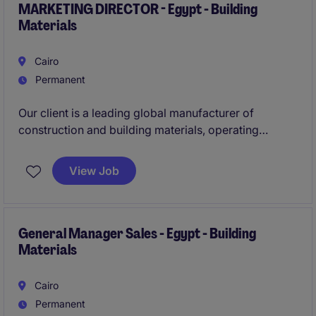
MARKETING DIRECTOR - Egypt - Building
Materials
Cairo
Permanent
Our client is a leading global manufacturer of
construction and building materials, operating
globally. With a strong industrial footprint and
continued growth in the region, the company is
View Job
strengthening its Egyptian operations and is seeking
a Marketing Director to lead the marketing strategy
and drive the positioning of its product portfolio in
the market.
General Manager Sales - Egypt - Building
Materials
Cairo
Permanent