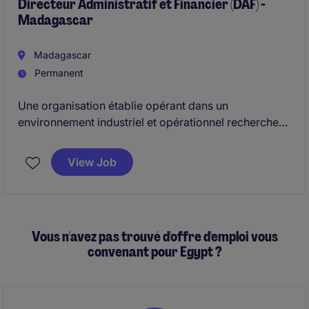
Directeur Administratif et Financier (DAF) -
Madagascar
Madagascar
Permanent
Une organisation établie opérant dans un
environnement industriel et opérationnel recherche
un Directeur Administratif et Financier expérimenté
pour diriger et piloter sa fonction Finance.
View Job
Le poste est responsable de la gouvernance
financière, du pilotage des risques, des contrôles
internes et de la qualité des reportings financiers,
Vous n'avez pas trouvé d'offre d'emploi vous
tout en agissant comme partenaire stratégique de la
convenant pour Egypt ?
Direction Générale.