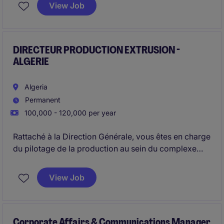
filiale en Algérie. Vous pilotez un compte
View Job
d'exploitation et des équipes pluridisciplinaires en
veillant à développer la croissance du groupe sur le
territoire
DIRECTEUR PRODUCTION EXTRUSION -
ALGERIE
Algeria
Permanent
100,000 - 120,000 per year
Rattaché à la Direction Générale, vous êtes en charge
du pilotage de la production au sein du complexe
industriel, de l'amélioration des process de
production ainsi que de l'animation des équipes de
View Job
production.
Corporate Affairs & Communications Manager