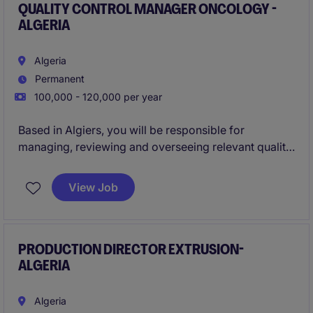
QUALITY CONTROL MANAGER ONCOLOGY -
ALGERIA
Algeria
Permanent
100,000 - 120,000 per year
Based in Algiers, you will be responsible for
managing, reviewing and overseeing relevant quality
control (chemicals & microbiological) activities and
practices related to the job function by ensuring
View Job
integrity and traceability of all generated data in
accordance with the current SOPs and contributing
to the development and implementation of quality
standards /& principles.
PRODUCTION DIRECTOR EXTRUSION-
ALGERIA
Algeria