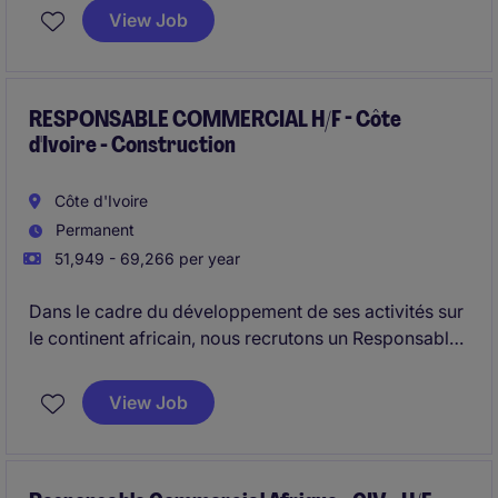
terrain. Véritable chef d'orchestre, il/elle coordonne
View Job
les équipes internes et les partenaires externes pour
transformer la stratégie commerciale en résultats
concrets. Le poste joue un rôle clé dans la
performance, la rentabilité et la satisfaction client.
RESPONSABLE COMMERCIAL H/F - Côte
d'Ivoire - Construction
Côte d'Ivoire
Permanent
51,949 - 69,266 per year
Dans le cadre du développement de ses activités sur
le continent africain, nous recrutons un Responsable
Commercial Afrique H/F. Vous aurez pour mission de
sécuriser les projets en cours et de structurer le
View Job
développement en Afrique de l'Ouest et centrale.