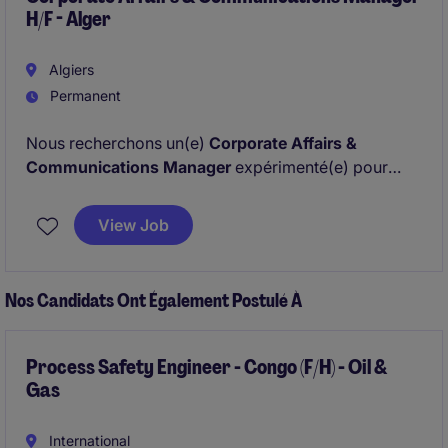
H/F - Alger
Algiers
Permanent
Nous recherchons un(e)
Corporate Affairs &
Communications Manager
expérimenté(e) pour
rejoindre une multinationale de renom. Basé(e) en
Algérie, vous serez en charge de développer et de
View Job
mettre en œuvre des stratégies d'affaires publiques
et de communication afin de soutenir la croissance
durable de l'entreprise, tout en renforçant sa
Nos Candidats Ont Également Postulé À
réputation institutionnelle.
Process Safety Engineer - Congo (F/H) - Oil &
Gas
International