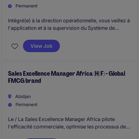
Permanent
Intégré(e) à la direction opérationnelle, vous veillez à
l'application et à la supervision du Système de
Gestion de la Sécurité des Procédés. Cette fonction
englobe plusieurs tâches majeures, couvrant entre
View Job
autres : la conception des procédés, la classification
des zones à risque, la mise en oeuvre des systèmes
de sécurité instrumentés, la gestion des
modifications, l'évaluation des risques et l'analyse
Sales Excellence Manager Africa (H/F) - Global
FMCG brand
des incidents.
Abidjan
Permanent
Le / La Sales Excellence Manager Africa pilote
l'efficacité commerciale, optimise les processus de
vente et garantit une exécution irréprochable sur le