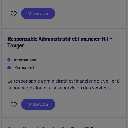
aim of identifying and assessing risks associated
with internal control , particularly those related to
View Job
regulations and statutory requirements.
You will also be required to conduct regular and
comprehensive assessments and testing in
Responsable Administratif et Financier H/F -
Tanger
accordance with approved internal control review
plans.
International
Permanent
Le responsable administratif et financier doit veiller à
la bonne gestion et à la supervision des services
administratifs, comptables et financiers.
View Job