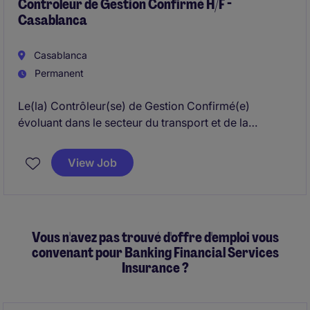
Contrôleur de Gestion Confirmé H/F -
Casablanca
Casablanca
Permanent
Le(la) Contrôleur(se) de Gestion Confirmé(e)
évoluant dans le secteur du transport et de la
distribution aura pour mission de piloter et
d'optimiser les performances financières de
View Job
l'entreprise afin de soutenir sa croissance durable.
Basé(e) à Casablanca, ce poste requiert une
expertise confirmée en comptabilité, finance et
contrôle de gestion
Vous n'avez pas trouvé d'offre d'emploi vous
convenant pour Banking Financial Services
Insurance ?