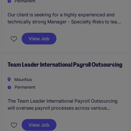
Permanent
Our client is seeking for a highly experienced and
technically strong Manager - Specialty Risks to lead
and develop our Specialty Risks portfolio within
General Insurance. The role is responsible for
View Job
underwriting, portfolio management, and business
development across specialised lines, while ensuring
sound risk assessment, profitability, and compliance
with regulatory and internal governance standards.
Team Leader International Payroll Outsourcing
Mauritius
Permanent
The Team Leader International Payroll Outsourcing
will oversee payroll processes across various
African jurisdictions, ensuring compliance and
accuracy in all payroll activities. This role requires
View Job
solid expertise in payroll processing within the