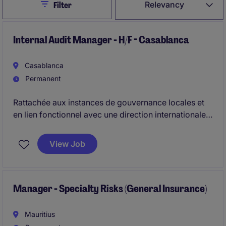
Close
Relevancy
Filter
Internal Audit Manager - H/F - Casablanca
Casablanca
Permanent
Rattachée aux instances de gouvernance locales et
en lien fonctionnel avec une direction internationale
de l'audit, vous pilotez l'ensemble de la fonction
Audit Interne et garantissez l'efficacité du dispositif
View Job
de contrôle interne. Vous élaborez et exécutez le
plan d'audit annuel tout en accompagnant
l'organisation dans la maîtrise de ses risques et sa
conformité réglementaire.
Manager - Specialty Risks (General Insurance)
Mauritius