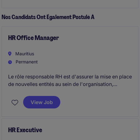
professional services industry.
Nos Candidats Ont Également Postulé À
HR Office Manager
Mauritius
Permanent
Le rôle responsable RH est d'assurer la mise en place
de nouvelles entités au sein de l'organisation,
notamment la recherche de locaux pour le bureau, de
gérer la transition des services actuellement assurés
View Job
par un prestataire externe vers une entité locale de
l'entreprise, de prendre en charge la gestion
complète des ressources humaines du bureau
(contrats de travail, paie, administration du
HR Executive
personnel) et de piloter les activités de recrutement