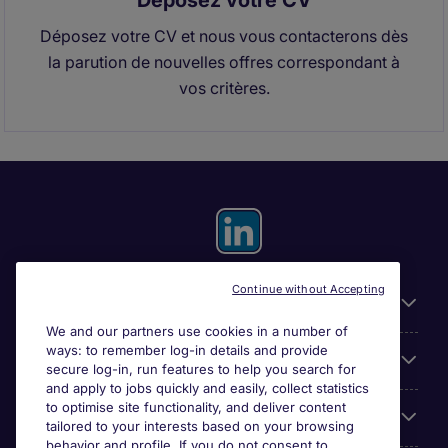
Déposez votre CV
Déposez votre CV et nous vous contacterons dès
la parution de nouvelles offres correspondant à
vos critères.
Continue without Accepting
Useful information
We and our partners use cookies in a number of
ways: to remember log-in details and provide
For employers
secure log-in, run features to help you search for
and apply to jobs quickly and easily, collect statistics
to optimise site functionality, and deliver content
Looking for a job in
tailored to your interests based on your browsing
behavior and profile. If you do not consent to